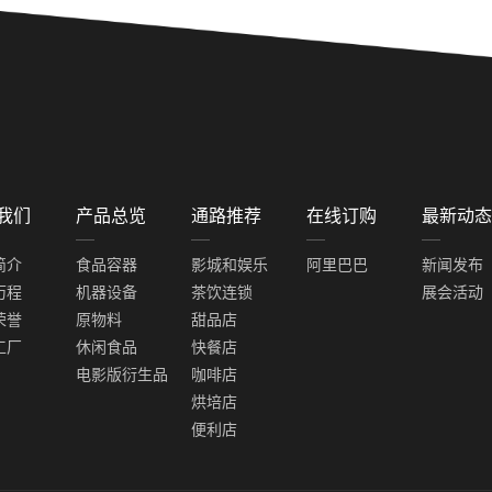
我们
产品总览
通路推荐
在线订购
最新动态
简介
食品容器
影城和娱乐
阿里巴巴
新闻发布
历程
机器设备
茶饮连锁
展会活动
荣誉
原物料
甜品店
工厂
休闲食品
快餐店
电影版衍生品
咖啡店
烘培店
便利店